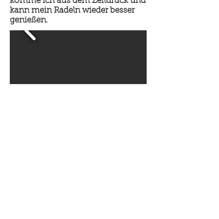
komme ich aus dem Zeitdruck und
kann mein Radeln wieder besser
genießen.
Kurz hinter Heilbronn verlasse ich
den Neckartal-Radweg und biege
ab auf den Alb-Neckar-Radweg,
der mich durchs schöne
Schozachtal führt. Bald finde ich
einen hübschen Zeltplatz auf einer
Wiese, direkt an der plätschernden
Schozach.