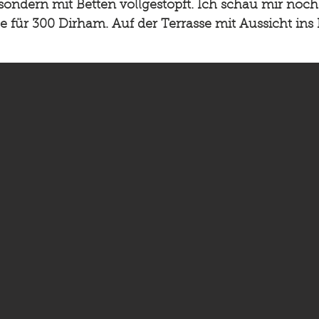
sondern mit Betten vollgestopft. Ich schau mir noch
be für 300 Dirham. Auf der Terrasse mit Aussicht ins 