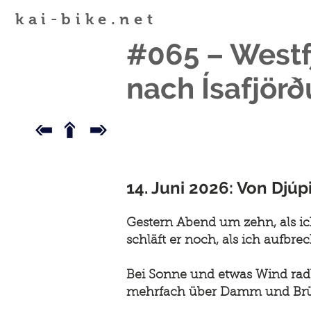
kai-bike.net
#065 – Westfj
nach Ísafjörð
14. Juni 2026: Von Djú
Gestern Abend um zehn, als ic
schläft er noch, als ich aufbrec
Bei Sonne und etwas Wind radle
mehrfach über Damm und Brü