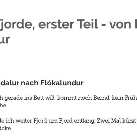
orde, erster Teil - von
ur
pidalur nach Flókalundur
h gerade ins Bett will, kommt noch Bernd, kein Frü
he.
 ich weiter Fjord um Fjord entlang. Zwei Mal kürzt 
cke.